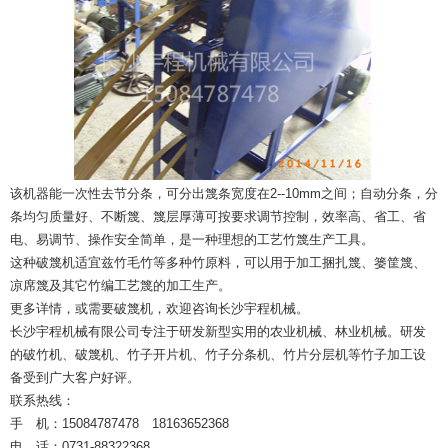
该机器能一次性去节分条，可分出篾条宽度在
2--10mm
之间；自动分条，分
条均匀质量好、不断篾、篾层厚薄可按要求调节控制，效率高、省工、省
电、易调节、操作安全简单，是一种理想的工艺竹篾生产工具。
这种破篾机适宜兹竹毛竹等多种竹原料，可以用于加工捆扎篾、篓筐篾、
凉席篾及其它竹编工艺篾的加工生产。
更多详情，或需要破篾机，欢迎咨询长沙宇程机械。
长沙宇程机械有限公司专注于研发新型实用的农业机械、林业机械。研发
的破竹机、破篾机、竹子开片机、竹子分条机、竹片分层机等竹子加工设
备受到广大客户好评。
联系热线：
手 机：
15084787478
18163652368
电 话：
0731-88322368