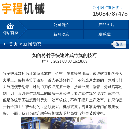
24小时咨询热线：
15084787478
公司简介
产品图片
网站首页
新闻动态
联系我们
首页
> 新闻动态
返回
如何将竹子快速片成竹篾的技巧
时间：2021-08-03 16:18:03
竹子破成篾片后才能做成凉席、竹帘、筐篓等等用品，传统破篾用的是人
力手工。要想将竹子破好，首先要选好竹子，不能选用太嫩的，然后再转
去节疤便于刮青，过剑门刀保证宽度一致，接着分层、刮青，分丝后再过
剑门刀，圆刀是竹篾加工的最后一道公序，要注意竹篾的厚度粗细均匀。
但是传统手工破篾费时费力，效率较低，不利于提升生产效率。如果你是
开竹子加工厂或作坊的，必须要采用机械破篾，需要准备专门的破篾设
备。下面，我们为你介绍宇程机械发明的高效节能去节破篾机。