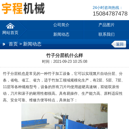
24小时咨询热线：
15084787478
公司简介
产品图片
网站首页
新闻动态
联系我们
首页
> 新闻动态
返回
竹子分层机什么样
时间：2021-09-23 10:25:08
竹子分层机也是常见的一种竹子加工设备，它可以实现篾片自动分层、分
条，省电、省工、省力，适于竹加工领域规模化生产，有
2
层、
5
层、
7
层、
11
层等各种规格型号，设备的所有刀片均使用超硬高速钢，双链双滚传
动，刀片和滚子的耐用性都很高。具有易操作、生产能力高、原料适应性
高、安全可靠、维修方便等特点，具体如下：